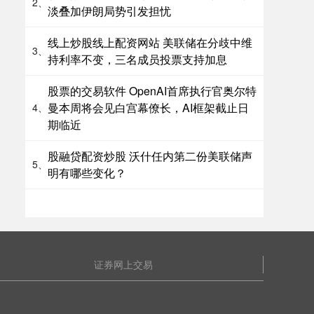
2、
淡叠加伊朗局势引发担忧
线上炒股线上配资网站 美联储在分歧中维
3、
持利率不变，三名成员投票支持加息
股票的交易软件 OpenAI首席执行官奥尔特
曼本周将会见白宫幕僚长，AI框架截止日
4、
期临近
股融贷配资炒股 沃什任内第二份美联储声
5、
明有哪些变化？
证券网上交易