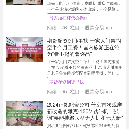
华每日电讯》 作者：皮曙初 重庆与成都，
一个是热辣火爆的立体山城，一个是悠闲
安逸的“天府之国”，城市风貌、生活习性、
股票加杠杆怎么操作
文化....
阅读：
76
栏目：
股票交易app
期货配资到哪里找 一家人门票掏
空半个月工资！国内旅游正在沦
为“看不起的奢侈品”
【一家人门票掏空半个月工资！国内旅游
正在沦为“看不起的奢侈品”】名山大川明明
是老天爷赏的期货配资到哪里找，凭什么
圈起来就敢收两三百？ 不少家庭计划跨省
期货配资到哪里找
游玩，光是....
阅读：
95
栏目：
股票交易app
2024正规配资公司 普京首次观摩
新改造的雅克-130M战斗机，强
调“要能摧毁大型无人机和无人艇”
据塔斯社网站7月24日报道2024正规配资