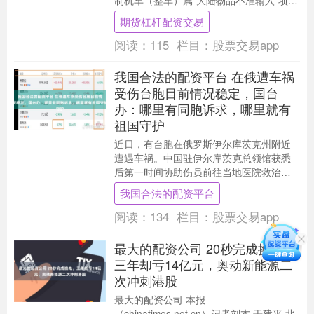
制机车（整车）属“大陆物品不准输入”项
目，依法不得输入台湾。 在今天召开的国
期货杠杆配资交易
台办新闻....
阅读：
115
栏目：
股票交易app
我国合法的配资平台 在俄遭车祸
受伤台胞目前情况稳定，国台
办：哪里有同胞诉求，哪里就有
祖国守护
近日，有台胞在俄罗斯伊尔库茨克州附近
遭遇车祸。中国驻伊尔库茨克总领馆获悉
后第一时间协助伤员前往当地医院救治，
并探望慰问受伤台胞。 在今天召开的国台
我国合法的配资平台
办新闻发布会上....
阅读：
134
栏目：
股票交易app
最大的配资公司 20秒完成换电，
三年却亏14亿元，奥动新能源二
次冲刺港股
最大的配资公司 本报
（chinatimes.net.cn）记者刘杰 于建平 北