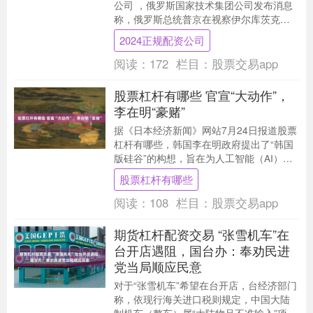
公司 ，俄罗斯国家技术集团公司发布消息
称，俄罗斯总统普京在视察伊尔库茨克飞
机制造厂期间，首次观摩了经过现代化改
2024正规配资公司
造的雅克....
阅读：
172
栏目：
股票交易app
股票杠杆有哪些 官宣“大动作”，
李在明“豪赌”
据《日本经济新闻》网站7月24日报道股票
杠杆有哪些，韩国李在明政府提出了“韩国
版硅谷”的构想，旨在为人工智能（AI）产
业夯实基础。政府计划在西南部全罗道打
股票杠杆有哪些
造一个....
阅读：
108
栏目：
股票交易app
期货杠杆配资交易 “张雪机车”在
台开店遇阻，国台办：奉劝民进
党当局顺应民意
对于“张雪机车”希望在台开店，台经济部门
称，依现行海关进口税则规定，中国大陆