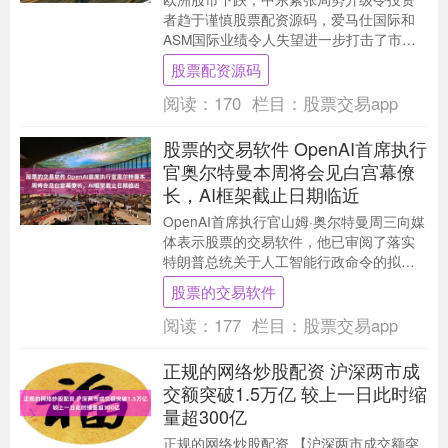
者趋于谨慎股票配资源码，爱马仕国际和
ASM国际业绩令人失望进一步打击了市场
情绪。 斯托克欧洲600指数伦敦收盘时下
股票配资源码
跌0.3%....
阅读：
170
栏目：
股票交易app
股票的交易软件 OpenAI首席执行
官奥尔特曼本周将会见白宫幕僚
长，AI框架截止日期临近
OpenAI首席执行官山姆·奥尔特曼周三向媒
体表示股票的交易软件，他已审阅了落实
特朗普总统关于人工智能行政命令的拟议
框架，并将在本周访问华盛顿期间会见白
股票的交易软件
宫幕僚长....
阅读：
177
栏目：
股票交易app
正规的网络炒股配资 沪深两市成
交额突破1.5万亿 较上一日此时缩
量超300亿
正规的网络炒股配资 【沪深两市成交额突