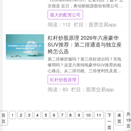
京报道 近日，奥动新能源股份有限公司向
港交所递交上市申请。招股书显示，奥动
最大的配资公司
新能源主....
阅读：
112
栏目：
股票交易app
杠杆炒股原理 2026年六座豪华
SUV推荐：第二排通道与独立座
椅怎么选
第二排够舒服吗？第三排好进出吗？充电
够用吗？这是六座纯电豪华SUV推荐的核
心痛点。从二排功能、三排便利性及底盘
质感选车更务实。结合行政礼宾与底盘表
杠杆炒股原理
现杠杆炒股原理....
阅读：
83
栏目：
股票交易app
共
首
1
2
3
4
5
6
7
8
9
10
11
下
末
19
页
一
页
页
页