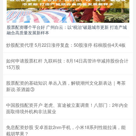
股票配资哪个平台好 广州白云：以“税治”破题城市更新 打造产城
融合高质量发展新样本
炒股配资代理 5月22日涨停复盘：50股涨停 棕榈股份4天4板
如何申请股票杠杆 九联科技：8月14日高管许华减持股份合计
15万股
股票配资的基础知识 单丛入酒，解锁潮州文化新表达｜粤茶
新说·茶酒篇③
中国股指配资开户 老虎、富途被立案调查！八部门：2年内全
面取缔境外机构非法展业
免息配资炒股 安卓首款2nm手机，小米18系列性能拉满，能
截胡苹果？