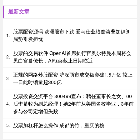
最新文章
股票配资源码 欧洲股市下跌 爱马仕业绩黯淡叠加伊朗
1、
局势引发担忧
股票的交易软件 OpenAI首席执行官奥尔特曼本周将会
2、
见白宫幕僚长，AI框架截止日期临近
正规的网络炒股配资 沪深两市成交额突破1.5万亿 较上
3、
一日此时缩量超300亿
股票投资交流平台 300499宣布：聘任董事长之女、00
后李慕牧为副总经理！她2年前从美国名校毕业，3年前
4、
参与公司定增但失败
股票加杠杆怎么操作 成都的竹，重庆的桷
5、