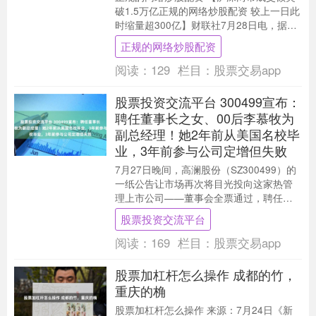
破1.5万亿正规的网络炒股配资 较上一日此
时缩量超300亿】财联社7月28日电，据财
联社盯盘数据显示，沪深两市成交额突破
正规的网络炒股配资
1....
阅读：
129
栏目：
股票交易app
股票投资交流平台 300499宣布：
聘任董事长之女、00后李慕牧为
副总经理！她2年前从美国名校毕
业，3年前参与公司定增但失败
7月27日晚间，高澜股份（SZ300499）的
一纸公告让市场再次将目光投向这家热管
理上市公司——董事会全票通过，聘任公
司董事李慕牧为副总经理。《每日经济新
股票投资交流平台
闻股票....
阅读：
169
栏目：
股票交易app
股票加杠杆怎么操作 成都的竹，
重庆的桷
股票加杠杆怎么操作 来源：7月24日《新